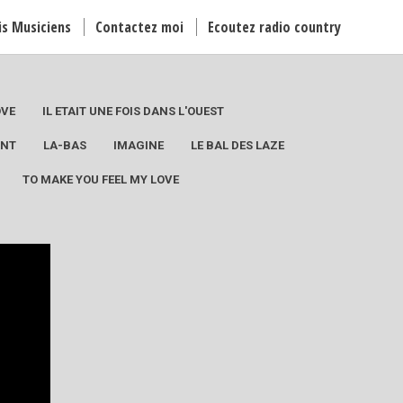
is Musiciens
Contactez moi
Ecoutez radio country
OVE
IL ETAIT UNE FOIS DANS L'OUEST
ANT
LA-BAS
IMAGINE
LE BAL DES LAZE
TO MAKE YOU FEEL MY LOVE