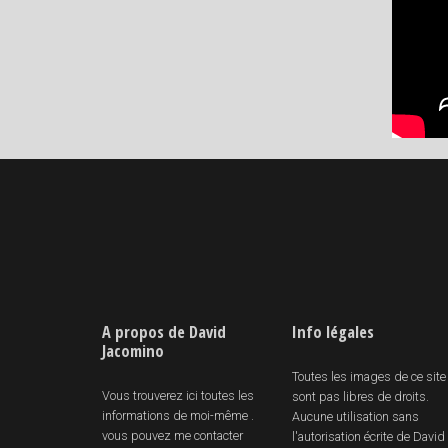
A propos de David
Info légales
Jacomino
Toutes les images de ce site
Vous trouverez ici toutes les
sont pas libres de droits.
informations de moi-même .
Aucune utilisation sans
vous pouvez me contacter
l'autorisation écrite de David