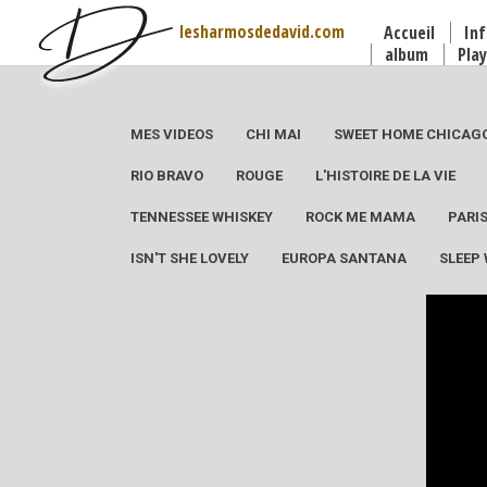
lesharmosdedavid.com
Accueil
Inf
album
Play
MES VIDEOS
CHI MAI
SWEET HOME CHICAG
RIO BRAVO
ROUGE
L'HISTOIRE DE LA VIE
TENNESSEE WHISKEY
ROCK ME MAMA
PARI
ISN'T SHE LOVELY
EUROPA SANTANA
SLEEP