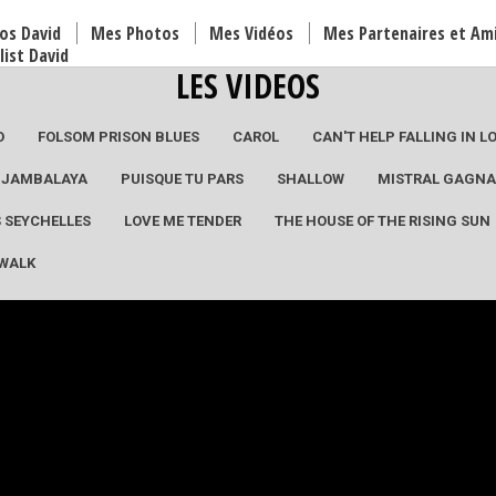
os David
Mes Photos
Mes Vidéos
Mes Partenaires et Am
list David
LES VIDEOS
O
FOLSOM PRISON BLUES
CAROL
CAN'T HELP FALLING IN L
JAMBALAYA
PUISQUE TU PARS
SHALLOW
MISTRAL GAGN
S SEYCHELLES
LOVE ME TENDER
THE HOUSE OF THE RISING SUN
 WALK