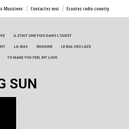
is Musiciens
Contactez moi
Ecoutez radio country
OVE
IL ETAIT UNE FOIS DANS L'OUEST
ANT
LA-BAS
IMAGINE
LE BAL DES LAZE
TO MAKE YOU FEEL MY LOVE
G SUN