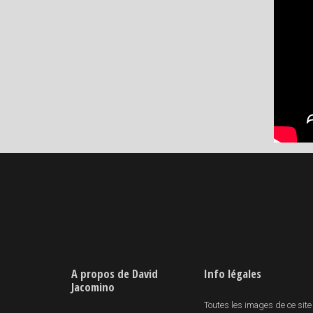
A propos de David
Info légales
Jacomino
Toutes les images de ce site