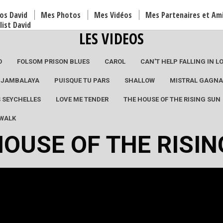
os David
Mes Photos
Mes Vidéos
Mes Partenaires et Am
list David
LES VIDEOS
O
FOLSOM PRISON BLUES
CAROL
CAN'T HELP FALLING IN L
JAMBALAYA
PUISQUE TU PARS
SHALLOW
MISTRAL GAGN
S SEYCHELLES
LOVE ME TENDER
THE HOUSE OF THE RISING SUN
 WALK
HOUSE OF THE RISIN