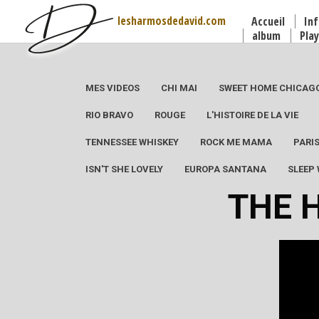
lesharmosdedavid.com
Accueil
Inf
album
Play
MES VIDEOS
CHI MAI
SWEET HOME CHICAG
RIO BRAVO
ROUGE
L'HISTOIRE DE LA VIE
TENNESSEE WHISKEY
ROCK ME MAMA
PARI
ISN'T SHE LOVELY
EUROPA SANTANA
SLEEP
THE 